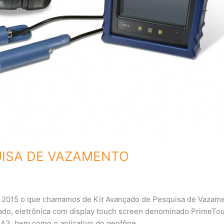
UISA DE VAZAMENTO
em 2015 o que chamamos de Kit Avançado de Pesquisa de Vazame
do, eletrônica com display touch screen denominado PrimeTou
KA3, bem como o aplicativo do geofône