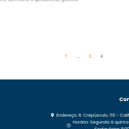
1
…
3
4
Con
Endereço: R. Crepúsculo, 110 - Cal
Horário: Segunda à quinta-fe
Sexta-feira: 8:00 