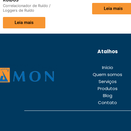
RUIDOS
Correlacionador de Ruído /
Leia mais
Loggers de Ruído
Leia mais
Atalhos
Início
Quem somos
Serviços
Produtos
Blog
Contato