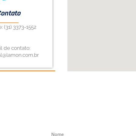
Contato
: (31) 3373-1552
l de contato:
al@lamon.com.br
Nome