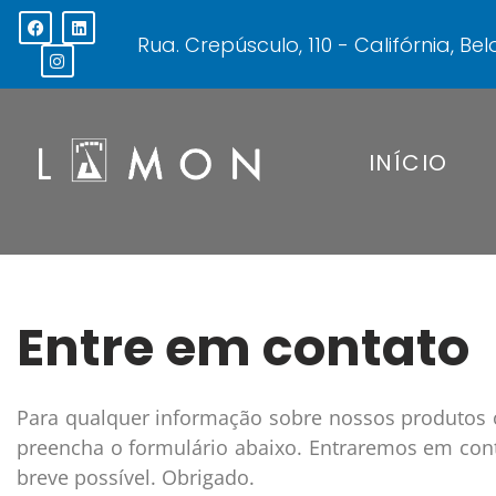
Ir
F
I
L
a
n
i
para
Rua. Crepúsculo, 110 - Califórnia, B
c
s
n
o
e
t
k
b
a
e
conteúdo
o
g
d
o
r
i
k
a
n
m
INÍCIO
Entre em contato
Para qualquer informação sobre nossos produtos o
preencha o formulário abaixo. Entraremos em con
breve possível. Obrigado.