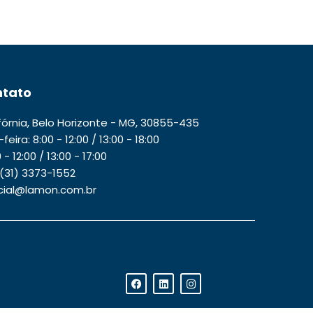
tato
ifórnia, Belo Horizonte - MG, 30855-435
ira: 8:00 - 12:00 / 13:00 - 18:00
- 12:00 / 13:00 - 17:00
 (31) 3373-1552
rcial@lamon.com.br
F
L
I
a
i
n
c
n
s
e
k
t