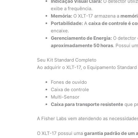
Indicação Visual Clara:
O detector util
exibe a frequência.
Memória:
O XLT-17 armazena a
memória
Portabilidade:
A
caixa de controle é 
encaixe.
Gerenciamento de Energia:
O detector 
aproximadamente 50 horas
. Possui u
Seu Kit Standard Completo
Ao adquirir o XLT-17, o Equipamento Standard i
Fones de ouvido
Caixa de controle
Multi-Sensor
Caixa para transporte resistente
que pr
A Fisher Labs vem atendendo as necessidades 
O XLT-17 possui uma
garantia padrão de um 