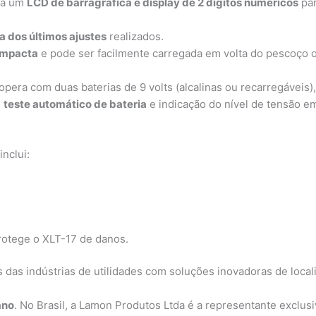
iza um
LCD de barragráfica e display de 2 dígitos numéricos
par
 dos últimos ajustes
realizados.
compacta
e pode ser facilmente carregada em volta do pescoço o
opera com duas baterias de 9 volts (alcalinas ou recarregáveis
m
teste automático de bateria
e indicação do nível de tensão e
nclui:
otege o XLT-17 de danos.
das indústrias de utilidades com soluções inovadoras de local
ano
. No Brasil, a Lamon Produtos Ltda é a representante exclus