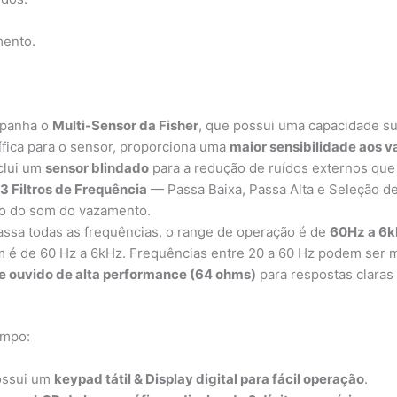
mento.
panha o
Multi-Sensor da Fisher
, que possui uma capacidade s
fica para o sensor, proporciona uma
maior sensibilidade aos 
clui um
sensor blindado
para a redução de ruídos externos que 
e
3 Filtros de Frequência
— Passa Baixa, Passa Alta e Seleção 
to do som do vazamento.
sa todas as frequências, o range de operação é de
60Hz a 6
bém é de 60 Hz a 6kHz. Frequências entre 20 a 60 Hz podem se
e ouvido de alta performance (64 ohms)
para respostas claras
ampo:
ossui um
keypad tátil & Display digital para fácil operação
.