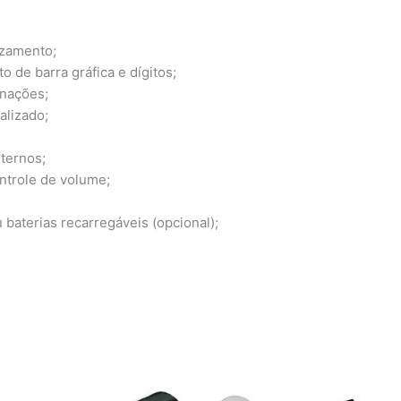
azamento;
o de barra gráfica e dígitos;
inações;
alizado;
ternos;
ntrole de volume;
 baterias recarregáveis (opcional);