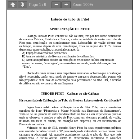
Page
1
/
9
Zoom
100%