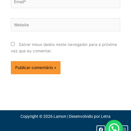
Website
Salvar meus dados neste navegador para a próxima
vez que eu comentar.
Copyright © 2026 Lamon | Desenvolvido por Letra
F
L
I