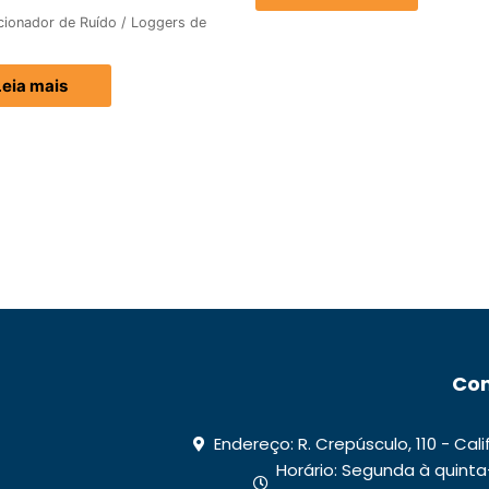
cionador de Ruído / Loggers de
Leia mais
Con
Endereço: R. Crepúsculo, 110 - Cal
Horário: Segunda à quinta-fe