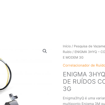
Início
/
Pesquisa de Vazam
Ruído
/ ENIGMA 3HYQ – 
E MODEM 3G
Correlacionador de Ruído
ENIGMA 3HYQ
DE RUÍDOS C
3G
Enigma3hyQ é uma varian
multiponto Enigma 3M qu