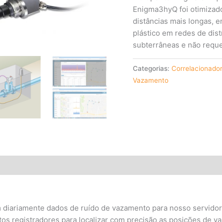
Enigma3hyQ foi otimizad
distâncias mais longas, 
plástico em redes de dis
subterrâneas e não requ
Categorias:
Correlacionador
Vazamento
diariamente dados de ruído de vazamento para nosso servido
itos registradores para localizar com precisão as posições de 