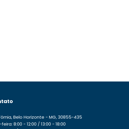
tato
ifórnia, Belo Horizonte - MG, 30855-435
ira: 8:00 - 12:00 / 13:00 - 18:00