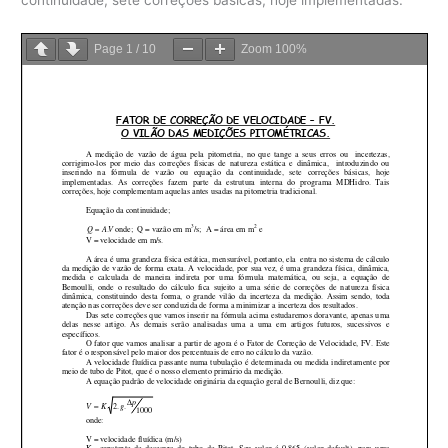
continuidade, sete correções básicas, hoje implementadas.
Page
1
/
10
Zoom
100%