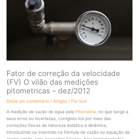
Fator de correção da velocidade
(FV) O vilão das medições
pitometricas – dez/2012
Deixe um comentário
/
Artigos
/ Por
isoil
A medição de vazão de água pela
Pitometria
, no que tange a
seus erros ou incertezas, corrigimo-los por meio das
correções físicas de natureza estática e dinâmica,
introduzindo ou inserindo na fórmula de vazão ou equação da